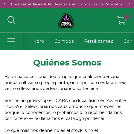
Envíos en el día a CABA · Asesoramiento sin cargo por WhatsApp
0
Hidro
Combos
Fertilizantes
Cont
Quiénes Somos
Bushi nació con una idea simple: que cualquier persona
pueda cultivar su propia planta, sin importar si es la primera
vez o si lleva años perfeccionando su técnica.
Somos un growshop en CABA con local físico en Av. Entre
Ríos 378. Seleccionamos cada producto que ofrecemos
porque lo conocemos, lo probamos o lo recomendamos
con criterio — no llenamos el catálogo por llenar.
Lo que más nos define no es el stock, sino el