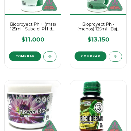
Bioproyect Ph + (mas)
Bioproyect Ph -
125ml - Sube el PH del
(menos) 125ml - Baja
Agua
PH del Agua
$11.000
$13.150