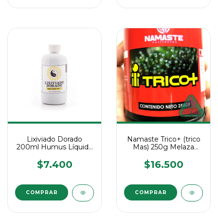
Lixiviado Dorado
Namaste Trico+ (trico
200ml Humus Líquido
Mas) 250g Melaza
Lombriz Organico
Enriquecida
$7.400
$16.500