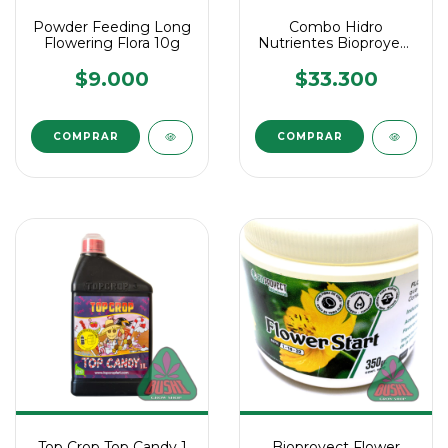
Powder Feeding Long
Combo Hidro
Flowering Flora 10g
Nutrientes Bioproyect
1234 Completo 150ml
$9.000
$33.300
Top Crop Top Candy 1
Bioproyect Flower