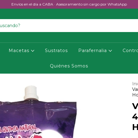
Envíos en el día a CABA · Asesoramiento sin cargo por WhatsApp
Macetas
Sustratos
Parafernalia
Contr
Quiénes Somos
Ini
Va
Ho
V
4
H