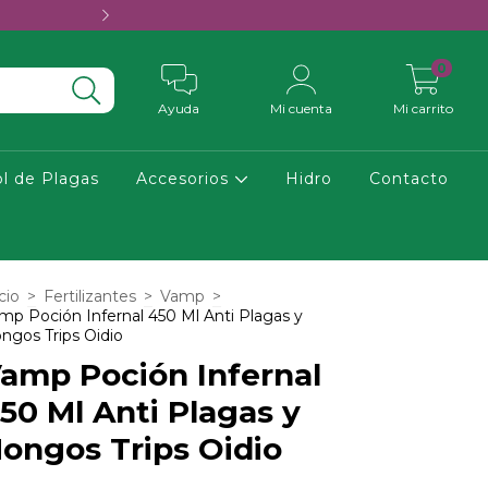
Growshop en CABA · Envíos en el dí
0
Ayuda
Mi cuenta
Mi carrito
ol de Plagas
Accesorios
Hidro
Contacto
cio
>
Fertilizantes
>
Vamp
>
mp Poción Infernal 450 Ml Anti Plagas y
ngos Trips Oidio
amp Poción Infernal
50 Ml Anti Plagas y
ongos Trips Oidio