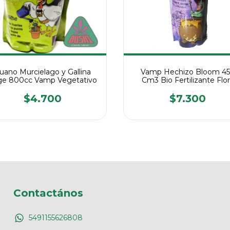
uano Murcielago y Gallina
Vamp Hechizo Bloom 4
ge 800cc Vamp Vegetativo
Cm3 Bio Fertilizante Flo
$4.700
$7.300
Contactános
5491155626808