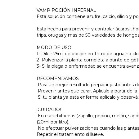
VAMP POCIÓN INFERNAL
Esta solución contiene azufre, calcio, silicio y po
Está hecha para prevenir y controlar ácaros , ho
trips, orugas y mas de 50 variedades de hongos e
MODO DE USO
1- Diluir 25ml de poción en 1 litro de agua no clo
2- Pulverizar la planta completa a punto de goteo
3- Si la plaga o enfermedad se encuentra avanzad
RECOMENDAMOS
 Para un mejor resultado preparar justo antes de
 Prevenir antes que curar. Aplicalo a partir de 
 Si tu planta ya esta enferma aplicalo y observá.
¡CUIDADO!
 En cucurbitáceas (zapallo, pepino, melón, san
(20ml por litro).
 No efectuar pulverizaciones cuando las plantas
Repetir el tratamiento si llueve.