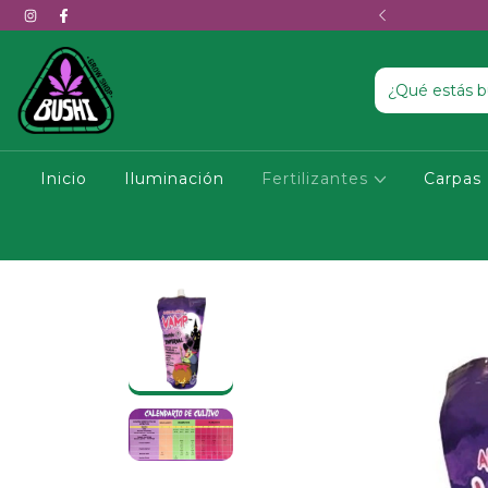
os en el día · Te ayudamos a elegir
Inicio
Iluminación
Fertilizantes
Carpas