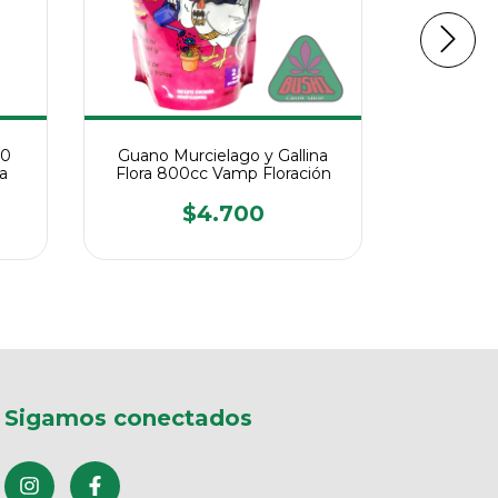
50
Guano Murcielago y Gallina
Guano De
ra
Flora 800cc Vamp Floración
Va
$4.700
Sigamos conectados