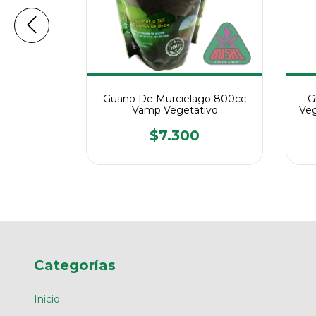
oom 450
Guano De Murcielago 800cc
G
zante
Vamp Vegetativo
Ve
o
$7.300
Categorías
Inicio